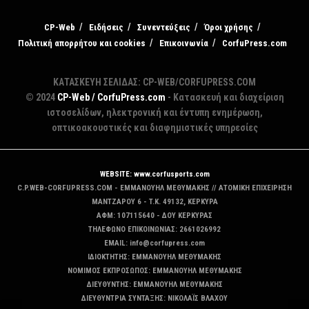
CP-Web
Ειδήσεις
Συνεντεύξεις
Όροι χρήσης
Πολιτική απορρήτου και cookies
Επικοινωνία
CorfuPress.com
ΚΑΤΑΣΚΕΥΗ ΣΕΛΙΔΑΣ: CP-WEB/CORFUPRESS.COM
© 2024
CP-Web / CorfuPress.com
- Κατασκευή και διαχείριση
ιστοσελίδων, ηλεκτρονική και έντυπη ενημέρωση,
οπτικοακουστικές και διαφημιστικές υπηρεσίες
WEBSITE: www.corfusports.com
C.P.WEB-CORFUPRESS.COM - ΕΜΜΑΝΟΥΗΛ ΜΕΘΥΜΑΚΗΣ // ΑΤΟΜΙΚΗ ΕΠΙΧΕΙΡΗΣΗ
MANTZAΡΟΥ 6 - T.K. 49132, ΚΕΡΚΥΡΑ
ΑΦΜ: 107115640 - ΔΟΥ ΚΕΡΚΥΡΑΣ
ΤΗΛΕΦΩΝΟ ΕΠΙΚΟΙΝΩΝΙΑΣ: 2661026992
EMAIL: info@corfupress.com
ΙΔΙΟΚΤΗΤΗΣ: EMMANOYΗΛ ΜΕΘΥΜΑΚΗΣ
ΝΟΜΙΜΟΣ ΕΚΠΡΟΣΩΠΟΣ: EMMANOYΗΛ ΜΕΘΥΜΑΚΗΣ
ΔΙΕΥΘΥΝΤΗΣ: EMMANOYΗΛ ΜΕΘΥΜΑΚΗΣ
ΔΙΕΥΘΥΝΤΡΙΑ ΣΥΝΤΑΞΗΣ: ΝΙΚΟΛΑΪΣ ΒΛΑΧΟΥ