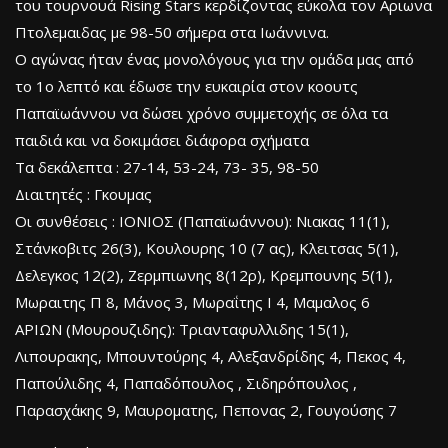
του τουρνουά Rising Stars κερδίζοντας εύκολα τον Αριωνα
Πτολεμαιδας με 98-50 σήμερα στα Ιωάννινα.
Ο αγώνας ήταν ένας μονολόγους για την ομάδα μας από
το 1ο λεπτό και έδωσε την ευκαιρία στον κοουτς
Παπαϊωάννου να δώσει χρόνο συμμετοχής σε όλα τα
παιδιά και να δοκιμάσει διάφορα σχήματα
Τα δεκάλεπτα : 27-14, 53-24, 73- 35, 98-50
Διαιτητές : Γκουμας
Οι συνθέσεις : ΙΟΝΙΟΣ (Παπαϊωάννου): Νιακας 11(1),
Στάνκοβιτς 26(3), Κουλουρης 10 (7 ας), Κλειτσας 5(1),
Δελεγκος 12(2), Ζερμπιωνης 8(12ρ), Κρεμπουνης 5(1),
Μωραιτης Π 8, Μάνος 3, Μωραΐτης Ι 4, Μαμαλος 6
ΑΡΙΩΝ (Μουρουζιδης): Τριανταφυλλιδης 15(1),
Λιπουρακης, Μπουντούρης 4, Αλεξανδρίδης 4, Πεκος 4,
Παπούλιδης 4, Παπαδόπουλος , Σιδηρόπουλος ,
Παρασχάκης 9, Μαυροματης, Πεπονας 2, Γουγούσης 7