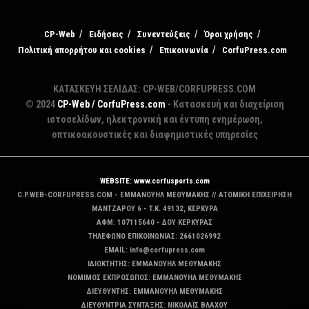
CP-Web
Ειδήσεις
Συνεντεύξεις
Όροι χρήσης
Πολιτική απορρήτου και cookies
Επικοινωνία
CorfuPress.com
ΚΑΤΑΣΚΕΥΗ ΣΕΛΙΔΑΣ: CP-WEB/CORFUPRESS.COM
© 2024
CP-Web / CorfuPress.com
- Κατασκευή και διαχείριση
ιστοσελίδων, ηλεκτρονική και έντυπη ενημέρωση,
οπτικοακουστικές και διαφημιστικές υπηρεσίες
WEBSITE: www.corfusports.com
C.P.WEB-CORFUPRESS.COM - ΕΜΜΑΝΟΥΗΛ ΜΕΘΥΜΑΚΗΣ // ΑΤΟΜΙΚΗ ΕΠΙΧΕΙΡΗΣΗ
MANTZAΡΟΥ 6 - T.K. 49132, ΚΕΡΚΥΡΑ
ΑΦΜ: 107115640 - ΔΟΥ ΚΕΡΚΥΡΑΣ
ΤΗΛΕΦΩΝΟ ΕΠΙΚΟΙΝΩΝΙΑΣ: 2661026992
EMAIL: info@corfupress.com
ΙΔΙΟΚΤΗΤΗΣ: EMMANOYΗΛ ΜΕΘΥΜΑΚΗΣ
ΝΟΜΙΜΟΣ ΕΚΠΡΟΣΩΠΟΣ: EMMANOYΗΛ ΜΕΘΥΜΑΚΗΣ
ΔΙΕΥΘΥΝΤΗΣ: EMMANOYΗΛ ΜΕΘΥΜΑΚΗΣ
ΔΙΕΥΘΥΝΤΡΙΑ ΣΥΝΤΑΞΗΣ: ΝΙΚΟΛΑΪΣ ΒΛΑΧΟΥ