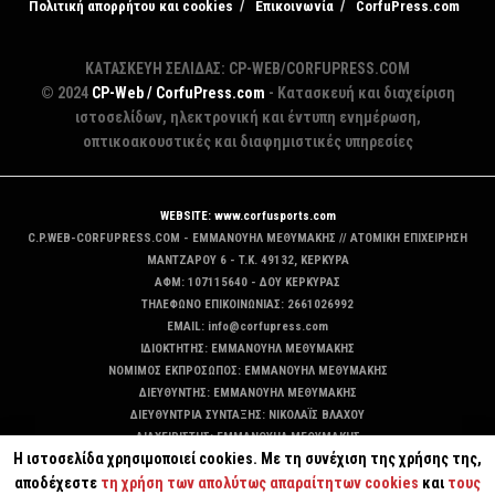
Πολιτική απορρήτου και cookies
Επικοινωνία
CorfuPress.com
ΚΑΤΑΣΚΕΥΗ ΣΕΛΙΔΑΣ: CP-WEB/CORFUPRESS.COM
© 2024
CP-Web / CorfuPress.com
- Κατασκευή και διαχείριση
ιστοσελίδων, ηλεκτρονική και έντυπη ενημέρωση,
οπτικοακουστικές και διαφημιστικές υπηρεσίες
WEBSITE: www.corfusports.com
C.P.WEB-CORFUPRESS.COM - ΕΜΜΑΝΟΥΗΛ ΜΕΘΥΜΑΚΗΣ // ΑΤΟΜΙΚΗ ΕΠΙΧΕΙΡΗΣΗ
MANTZAΡΟΥ 6 - T.K. 49132, ΚΕΡΚΥΡΑ
ΑΦΜ: 107115640 - ΔΟΥ ΚΕΡΚΥΡΑΣ
ΤΗΛΕΦΩΝΟ ΕΠΙΚΟΙΝΩΝΙΑΣ: 2661026992
EMAIL: info@corfupress.com
ΙΔΙΟΚΤΗΤΗΣ: EMMANOYΗΛ ΜΕΘΥΜΑΚΗΣ
ΝΟΜΙΜΟΣ ΕΚΠΡΟΣΩΠΟΣ: EMMANOYΗΛ ΜΕΘΥΜΑΚΗΣ
ΔΙΕΥΘΥΝΤΗΣ: EMMANOYΗΛ ΜΕΘΥΜΑΚΗΣ
ΔΙΕΥΘΥΝΤΡΙΑ ΣΥΝΤΑΞΗΣ: ΝΙΚΟΛΑΪΣ ΒΛΑΧΟΥ
ΔΙΑΧΕΙΡΙΣΤΗΣ: EMMANOYΗΛ ΜΕΘΥΜΑΚΗΣ
Η ιστοσελίδα χρησιμοποιεί cookies. Με τη συνέχιση της χρήσης της,
ΔΙΚΑΙΟΥΧΟΣ DOMAIN: ΕΜΜΑΝΟΥΗΛ ΜΕΘΥΜΑΚΗΣ
αποδέχεστε
τη χρήση των απολύτως απαραίτητων cookies
και
τους