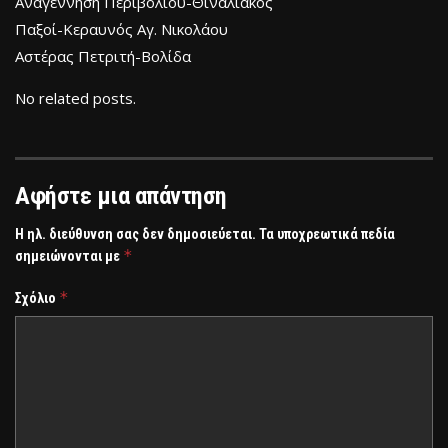
Αναγέννηση Περιβολίου-Θιναλιακός
Παξοί-Κεραυνός Αγ. Νικολάου
Αστέρας Πετριτή-Βολίδα
No related posts.
Αφήστε μια απάντηση
Η ηλ. διεύθυνση σας δεν δημοσιεύεται.
Τα υποχρεωτικά πεδία
*
σημειώνονται με
*
Σχόλιο