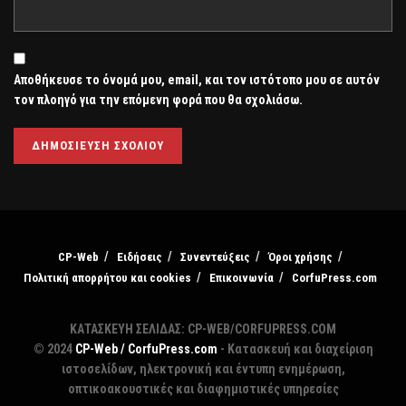
Αποθήκευσε το όνομά μου, email, και τον ιστότοπο μου σε αυτόν
τον πλοηγό για την επόμενη φορά που θα σχολιάσω.
CP-Web
Ειδήσεις
Συνεντεύξεις
Όροι χρήσης
Πολιτική απορρήτου και cookies
Επικοινωνία
CorfuPress.com
ΚΑΤΑΣΚΕΥΗ ΣΕΛΙΔΑΣ: CP-WEB/CORFUPRESS.COM
© 2024
CP-Web / CorfuPress.com
- Κατασκευή και διαχείριση
ιστοσελίδων, ηλεκτρονική και έντυπη ενημέρωση,
οπτικοακουστικές και διαφημιστικές υπηρεσίες