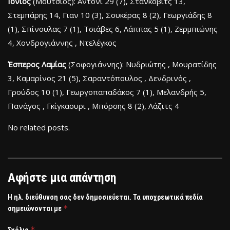
Ιόνιος
(Μούτσιος): Άντονι 29 (7), Στάνκοβιτς 13,
Στεμπάρης 14, Γιαν 10 (3), Σουκέρας 8 (2), Γεωργιάδης 8
(1), Σπίνουλας 7 (1), Τσιάβες 6, Λάππας 5 (1), Ζερμπιώνης
4, Χονδρογιάννης , Ντελέγκος
Έσπερος Λαμίας
(Σοφογιάννης): Νυδριώτης , Μουρατίδης
3, Καμαρίνος 21 (5), Σαραντόπουλος , Δενδρινός ,
Γρούδος 10 (1), Γεωργοπαπαδάκος 7 (1), Μελανδρής 5,
Πανάγος , Γκίγκαουρι , Μπόρσης 8 (2), Λάζιτς 4
No related posts.
Αφήστε μια απάντηση
Η ηλ. διεύθυνση σας δεν δημοσιεύεται.
Τα υποχρεωτικά πεδία
*
σημειώνονται με
*
Σχόλιο