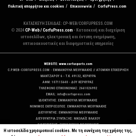
Πολιτική απορρήτου και cookies
Επικοινωνία
CorfuPress.com
ΚΑΤΑΣΚΕΥΗ ΣΕΛΙΔΑΣ: CP-WEB/CORFUPRESS.COM
© 2024
CP-Web / CorfuPress.com
- Κατασκευή και διαχείριση
ιστοσελίδων, ηλεκτρονική και έντυπη ενημέρωση,
οπτικοακουστικές και διαφημιστικές υπηρεσίες
WEBSITE: www.corfusports.com
C.P.WEB-CORFUPRESS.COM - ΕΜΜΑΝΟΥΗΛ ΜΕΘΥΜΑΚΗΣ // ΑΤΟΜΙΚΗ ΕΠΙΧΕΙΡΗΣΗ
MANTZAΡΟΥ 6 - T.K. 49132, ΚΕΡΚΥΡΑ
ΑΦΜ: 107115640 - ΔΟΥ ΚΕΡΚΥΡΑΣ
ΤΗΛΕΦΩΝΟ ΕΠΙΚΟΙΝΩΝΙΑΣ: 2661026992
EMAIL: info@corfupress.com
ΙΔΙΟΚΤΗΤΗΣ: EMMANOYΗΛ ΜΕΘΥΜΑΚΗΣ
ΝΟΜΙΜΟΣ ΕΚΠΡΟΣΩΠΟΣ: EMMANOYΗΛ ΜΕΘΥΜΑΚΗΣ
ΔΙΕΥΘΥΝΤΗΣ: EMMANOYΗΛ ΜΕΘΥΜΑΚΗΣ
ΔΙΕΥΘΥΝΤΡΙΑ ΣΥΝΤΑΞΗΣ: ΝΙΚΟΛΑΪΣ ΒΛΑΧΟΥ
ΔΙΑΧΕΙΡΙΣΤΗΣ: EMMANOYΗΛ ΜΕΘΥΜΑΚΗΣ
Η ιστοσελίδα χρησιμοποιεί cookies. Με τη συνέχιση της χρήσης της,
ΔΙΚΑΙΟΥΧΟΣ DOMAIN: ΕΜΜΑΝΟΥΗΛ ΜΕΘΥΜΑΚΗΣ