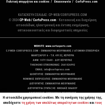
Πολιτική απορρήτου και cookies
Επικοινωνία
CorfuPress.com
ΚΑΤΑΣΚΕΥΗ ΣΕΛΙΔΑΣ: CP-WEB/CORFUPRESS.COM
© 2024
CP-Web / CorfuPress.com
- Κατασκευή και διαχείριση
ιστοσελίδων, ηλεκτρονική και έντυπη ενημέρωση,
οπτικοακουστικές και διαφημιστικές υπηρεσίες
WEBSITE: www.corfusports.com
C.P.WEB-CORFUPRESS.COM - ΕΜΜΑΝΟΥΗΛ ΜΕΘΥΜΑΚΗΣ // ΑΤΟΜΙΚΗ ΕΠΙΧΕΙΡΗΣΗ
MANTZAΡΟΥ 6 - T.K. 49132, ΚΕΡΚΥΡΑ
ΑΦΜ: 107115640 - ΔΟΥ ΚΕΡΚΥΡΑΣ
ΤΗΛΕΦΩΝΟ ΕΠΙΚΟΙΝΩΝΙΑΣ: 2661026992
EMAIL: info@corfupress.com
ΙΔΙΟΚΤΗΤΗΣ: EMMANOYΗΛ ΜΕΘΥΜΑΚΗΣ
ΝΟΜΙΜΟΣ ΕΚΠΡΟΣΩΠΟΣ: EMMANOYΗΛ ΜΕΘΥΜΑΚΗΣ
ΔΙΕΥΘΥΝΤΗΣ: EMMANOYΗΛ ΜΕΘΥΜΑΚΗΣ
ΔΙΕΥΘΥΝΤΡΙΑ ΣΥΝΤΑΞΗΣ: ΝΙΚΟΛΑΪΣ ΒΛΑΧΟΥ
ΔΙΑΧΕΙΡΙΣΤΗΣ: EMMANOYΗΛ ΜΕΘΥΜΑΚΗΣ
Η ιστοσελίδα χρησιμοποιεί cookies. Με τη συνέχιση της χρήσης της,
ΔΙΚΑΙΟΥΧΟΣ DOMAIN: ΕΜΜΑΝΟΥΗΛ ΜΕΘΥΜΑΚΗΣ
αποδέχεστε
τη χρήση των απολύτως απαραίτητων cookies
και
τους