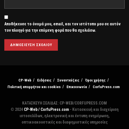
Αποθήκευσε το όνομά μου, email, και τον ιστότοπο μου σε αυτόν
τον πλοηγό για την επόμενη φορά που θα σχολιάσω.
CP-Web
Ειδήσεις
Συνεντεύξεις
Όροι χρήσης
Πολιτική απορρήτου και cookies
Επικοινωνία
CorfuPress.com
ΚΑΤΑΣΚΕΥΗ ΣΕΛΙΔΑΣ: CP-WEB/CORFUPRESS.COM
© 2024
CP-Web / CorfuPress.com
- Κατασκευή και διαχείριση
ιστοσελίδων, ηλεκτρονική και έντυπη ενημέρωση,
οπτικοακουστικές και διαφημιστικές υπηρεσίες