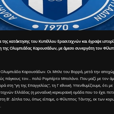
 της κατάκτησης του Κυπέλλου Ερασιτεχνών και έγραψε ιστορί
άρη της Ολυμπιάδας Καρουσάδων, με άμεσο συνεργάτη τον Φίλιπ
 Ολυμπιάδα Καρουσάδων. Οι Μπλε του Βορρά, μετά την αποχώρ
ς πάγκους τον… πολύ Ρομπέρτο Μπολάνο. Που μαζί με τον άμ
 στη “γη της Επαγγελίας”, τη Γ εθνική. Υπενθυμίζουμε, ότι μ
εχνών Ελλάδας (η μοναδική κερκυραϊκή ομάδα που το έχει πετύ
 στη Β’. Δίπλα του, όπως είπαμε, ο Φίλιππος Τάντης, εκ των κο
.