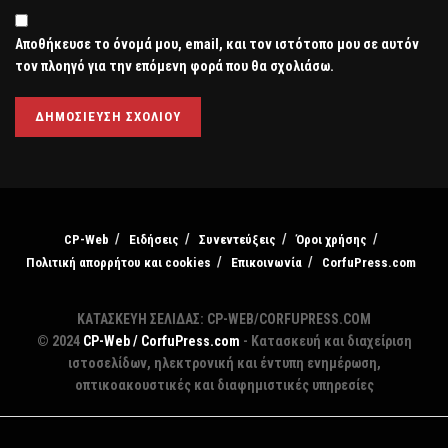
Αποθήκευσε το όνομά μου, email, και τον ιστότοπο μου σε αυτόν
τον πλοηγό για την επόμενη φορά που θα σχολιάσω.
CP-Web
Ειδήσεις
Συνεντεύξεις
Όροι χρήσης
Πολιτική απορρήτου και cookies
Επικοινωνία
CorfuPress.com
ΚΑΤΑΣΚΕΥΗ ΣΕΛΙΔΑΣ: CP-WEB/CORFUPRESS.COM
© 2024
CP-Web / CorfuPress.com
- Κατασκευή και διαχείριση
ιστοσελίδων, ηλεκτρονική και έντυπη ενημέρωση,
οπτικοακουστικές και διαφημιστικές υπηρεσίες