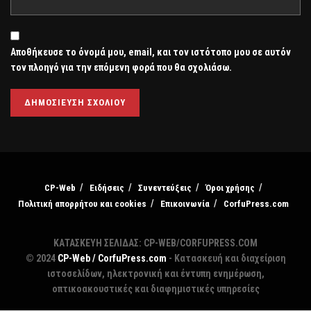
Αποθήκευσε το όνομά μου, email, και τον ιστότοπο μου σε αυτόν
τον πλοηγό για την επόμενη φορά που θα σχολιάσω.
CP-Web
Ειδήσεις
Συνεντεύξεις
Όροι χρήσης
Πολιτική απορρήτου και cookies
Επικοινωνία
CorfuPress.com
ΚΑΤΑΣΚΕΥΗ ΣΕΛΙΔΑΣ: CP-WEB/CORFUPRESS.COM
© 2024
CP-Web / CorfuPress.com
- Κατασκευή και διαχείριση
ιστοσελίδων, ηλεκτρονική και έντυπη ενημέρωση,
οπτικοακουστικές και διαφημιστικές υπηρεσίες