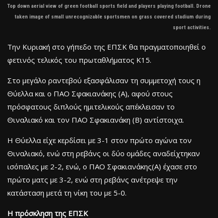
Top down aerial view of green football sports field and players playing football. Drone
taken image of small unrecognizable sportsmen on grass covered stadium during
sport activities.
Την Κυριακή στο γήπεδο της ΕΠΣΚ θα πραγματοποιηθεί ο
φετινός τελικός του πρωταθλήματος Κ15.
Στο μεγάλο ραντεβού εξασφάλισαν τη συμμετοχή τους η
Θύελλα και ο ΠΑΟ Σφακιανάκης (Α), αφού στους
πρόσφατους διπλούς ημιτελικούς απέκλεισαν το
Θιναλιακό και τον ΠΑΟ Σφακιανάκη (Β) αντίστοιχα.
Η Θύελλα είχε κερδίσει με 3-1 στον πρώτο αγώνα τον
Θιναλιακό, ενώ στη ρεβάνς οι δύο ομάδες αναδείχτηκαν
ισόπαλες με 2-2, ενώ, ο ΠΑΟ Σφακιανάκης(Α) έχασε στο
πρώτο ματς με 3-2, ενώ στη ρεβάνς ανέτρεψε την
κατάσταση μετά τη νίκη του με 5-0.
Η πρόσκληση της ΕΠΣΚ