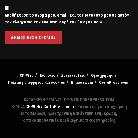
Αποθήκευσε το όνομά μου, email, και τον ιστότοπο μου σε αυτόν
τον πλοηγό για την επόμενη φορά που θα σχολιάσω.
CP-Web
Ειδήσεις
Συνεντεύξεις
Όροι χρήσης
Πολιτική απορρήτου και cookies
Επικοινωνία
CorfuPress.com
ΚΑΤΑΣΚΕΥΗ ΣΕΛΙΔΑΣ: CP-WEB/CORFUPRESS.COM
© 2024
CP-Web / CorfuPress.com
- Κατασκευή και διαχείριση
ιστοσελίδων, ηλεκτρονική και έντυπη ενημέρωση,
οπτικοακουστικές και διαφημιστικές υπηρεσίες