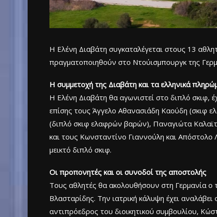
Η Ελένη Διαβάτη συγκαταλέγεται στους 13 αθλη
πραγματοποιηθούν στο Ντούισμπουργκ της Γερμαν
Η συμμετοχή της Διαβάτη και τα ελληνικά πληρώ
Η Ελένη Διαβάτη θα αγωνιστεί στο διπλό σκιφ, 
επίσης τους Άγγελο Αθανασιάδη Καούδη (σκιφ ελ
(διπλό σκιφ ελαφρών βαρών), Παναγιώτα Καλαϊτ
και τους Κωνσταντίνο Γιαννούλη και Απόστολο 
μεικτό διπλό σκιφ.
Οι προπονητές και οι συνοδοί της αποστολής
Τους αθλητές θα ακολουθήσουν στη Γερμανία ο 
Βλασταρίδης. Την ιατρική κάλυψη έχει αναλάβει 
αντιπρόεδρος του διοικητικού συμβουλίου, Κώσ