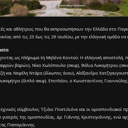
τές και αθλήτριες που θα εκπροσωπήσουν την Ελλάδα στο Παγ
ίας από τις 23 έως τις 26 Ιουλίου, με την ελληνική ομάδα να 
ματα
έχοντας ως πλήρωμα τη Μηλένα Κοντού. Η ελληνική αποστολή, π
αφρών βαρών), Νίκο Χωλόπουλο (σκιφ), Βάλια Λυκομήτρου (σκι
ζή και Νεφέλη Ντάρα (δίκωπος άνευ), Αλέξανδρο Χατζηαυγουστ
Λυκομήτρο (διπλό σκιφ). Επιπλέον, ο Κωνσταντίνος Γιαννούλη
τεχνικός σύμβουλος Τζιάνι Ποστιλιόνε και οι ομοσπονδιακοί 
ο γιατρός της ομοσπονδίας, Δρ. Γιάννης Χριστογιάννης, ενώ αρ
τας Παπαγιάννης.