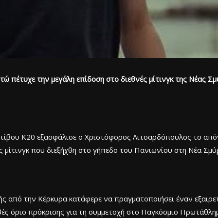
 πέτυχε την μεγάλη επίδοση στο διεθνές μίτινγκ της Νέας Σμύ
τίβου Κ20 εξασφάλισε ο Χριστόφορος Λιτσαρδόπουλος το απόγ
ς μίτινγκ που διεξήχθη στο γήπεδο του Πανιωνίου στη Νέα Σμύ
ς από την Κέρκυρα κατάφερε να πραγματοποιήσει έναν εξαιρετι
ιβές όριο πρόκρισης για τη συμμετοχή στο Παγκόσμιο Πρωτάθλ