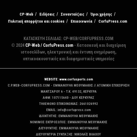
CP-Web
Ειδήσεις
Συνεντεύξεις
Όροι χρήσης
Πολιτική απορρήτου και cookies
Επικοινωνία
CorfuPress.com
ΚΑΤΑΣΚΕΥΗ ΣΕΛΙΔΑΣ: CP-WEB/CORFUPRESS.COM
© 2024
CP-Web / CorfuPress.com
- Κατασκευή και διαχείριση
ιστοσελίδων, ηλεκτρονική και έντυπη ενημέρωση,
οπτικοακουστικές και διαφημιστικές υπηρεσίες
WEBSITE: www.corfusports.com
C.P.WEB-CORFUPRESS.COM - ΕΜΜΑΝΟΥΗΛ ΜΕΘΥΜΑΚΗΣ // ΑΤΟΜΙΚΗ ΕΠΙΧΕΙΡΗΣΗ
MANTZAΡΟΥ 6 - T.K. 49132, ΚΕΡΚΥΡΑ
ΑΦΜ: 107115640 - ΔΟΥ ΚΕΡΚΥΡΑΣ
ΤΗΛΕΦΩΝΟ ΕΠΙΚΟΙΝΩΝΙΑΣ: 2661026992
EMAIL: info@corfupress.com
ΙΔΙΟΚΤΗΤΗΣ: EMMANOYΗΛ ΜΕΘΥΜΑΚΗΣ
ΝΟΜΙΜΟΣ ΕΚΠΡΟΣΩΠΟΣ: EMMANOYΗΛ ΜΕΘΥΜΑΚΗΣ
ΔΙΕΥΘΥΝΤΗΣ: EMMANOYΗΛ ΜΕΘΥΜΑΚΗΣ
ΔΙΕΥΘΥΝΤΡΙΑ ΣΥΝΤΑΞΗΣ: ΝΙΚΟΛΑΪΣ ΒΛΑΧΟΥ