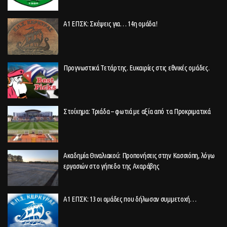
Α1 ΕΠΣΚ: Σκέψεις για… 14η ομάδα!
Προγνωστικά Τετάρτης. Ευκαιρίες στις εθνικές ομάδες.
Στοίχημα: Τριάδα – φωτιά με αξία από τα Προκριματικά
Ακαδημία Θιναλιακού: Προπονήσεις στην Κασσιόπη, λόγω
εργασιών στο γήπεδο της Αχαράβης
Α1 ΕΠΣΚ: 13 οι ομάδες που δήλωσαν συμμετοχή…