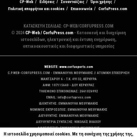
CP-Web
Ειδήσεις
Συνεντεύξεις
Όροι χρήσης
Πολιτική απορρήτου και cookies
Επικοινωνία
CorfuPress.com
ΚΑΤΑΣΚΕΥΗ ΣΕΛΙΔΑΣ: CP-WEB/CORFUPRESS.COM
© 2024
CP-Web / CorfuPress.com
- Κατασκευή και διαχείριση
ιστοσελίδων, ηλεκτρονική και έντυπη ενημέρωση,
οπτικοακουστικές και διαφημιστικές υπηρεσίες
WEBSITE: www.corfusports.com
C.P.WEB-CORFUPRESS.COM - ΕΜΜΑΝΟΥΗΛ ΜΕΘΥΜΑΚΗΣ // ΑΤΟΜΙΚΗ ΕΠΙΧΕΙΡΗΣΗ
MANTZAΡΟΥ 6 - T.K. 49132, ΚΕΡΚΥΡΑ
ΑΦΜ: 107115640 - ΔΟΥ ΚΕΡΚΥΡΑΣ
ΤΗΛΕΦΩΝΟ ΕΠΙΚΟΙΝΩΝΙΑΣ: 2661026992
EMAIL: info@corfupress.com
ΙΔΙΟΚΤΗΤΗΣ: EMMANOYΗΛ ΜΕΘΥΜΑΚΗΣ
ΝΟΜΙΜΟΣ ΕΚΠΡΟΣΩΠΟΣ: EMMANOYΗΛ ΜΕΘΥΜΑΚΗΣ
ΔΙΕΥΘΥΝΤΗΣ: EMMANOYΗΛ ΜΕΘΥΜΑΚΗΣ
ΔΙΕΥΘΥΝΤΡΙΑ ΣΥΝΤΑΞΗΣ: ΝΙΚΟΛΑΪΣ ΒΛΑΧΟΥ
ΔΙΑΧΕΙΡΙΣΤΗΣ: EMMANOYΗΛ ΜΕΘΥΜΑΚΗΣ
Η ιστοσελίδα χρησιμοποιεί cookies. Με τη συνέχιση της χρήσης της,
ΔΙΚΑΙΟΥΧΟΣ DOMAIN: ΕΜΜΑΝΟΥΗΛ ΜΕΘΥΜΑΚΗΣ