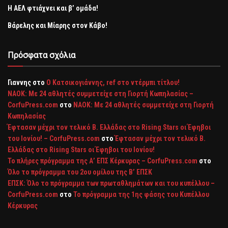
H AEΛ φτιάχνει και β’ ομάδα!
Βάρελης και Μίαρης στον Κάβο!
Πρόσφατα σχόλια
Γιαννης
στο
Ο Κατσικογιάννης, ref στο ντέρμπι τίτλου!
ΝΑΟΚ: Με 24 αθλητές συμμετείχε στη Γιορτή Κωπηλασίας –
CorfuPress.com
στο
ΝΑΟΚ: Με 24 αθλητές συμμετείχε στη Γιορτή
Κωπηλασίας
Έφτασαν μέχρι τον τελικό Β. Ελλάδας στο Rising Stars οι Έφηβοι
του Ιονίου! – CorfuPress.com
στο
Έφτασαν μέχρι τον τελικό Β.
Ελλάδας στο Rising Stars οι Έφηβοι του Ιονίου!
Το πλήρες πρόγραμμα της Α’ ΕΠΣ Κέρκυρας – CorfuPress.com
στο
Όλο το πρόγραμμα του 2ου ομίλου της Β’ ΕΠΣΚ
ΕΠΣΚ: Όλο το πρόγραμμα των πρωταθλημάτων και του κυπέλλου –
CorfuPress.com
στο
Το πρόγραμμα της 1ης φάσης του Κυπέλλου
Κέρκυρας