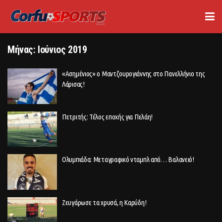
Μήνας:
Ιούνιος 2019
«Ασημένιος» ο Μαντζουρογιάννης στο Πανελλήνιο της
Λάρισας!
Πετριτής: Τέλος εποχής για Πελάη!
Ολυμπιάδα: Μεταγραφικό νταμπλ από… Βαλανειό!
Ζευγάρωσε τα χρυσά, η Καρύδη!