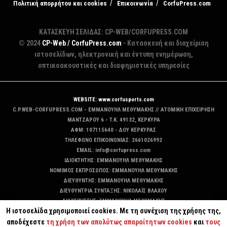
Πολιτική απορρήτου και cookies
Επικοινωνία
CorfuPress.com
ΚΑΤΑΣΚΕΥΗ ΣΕΛΙΔΑΣ: CP-WEB/CORFUPRESS.COM
© 2024
CP-Web / CorfuPress.com
- Κατασκευή και διαχείριση
ιστοσελίδων, ηλεκτρονική και έντυπη ενημέρωση,
οπτικοακουστικές και διαφημιστικές υπηρεσίες
WEBSITE: www.corfusports.com
C.P.WEB-CORFUPRESS.COM - ΕΜΜΑΝΟΥΗΛ ΜΕΘΥΜΑΚΗΣ // ΑΤΟΜΙΚΗ ΕΠΙΧΕΙΡΗΣΗ
MANTZAΡΟΥ 6 - T.K. 49132, ΚΕΡΚΥΡΑ
ΑΦΜ: 107115640 - ΔΟΥ ΚΕΡΚΥΡΑΣ
ΤΗΛΕΦΩΝΟ ΕΠΙΚΟΙΝΩΝΙΑΣ: 2661026992
EMAIL: info@corfupress.com
ΙΔΙΟΚΤΗΤΗΣ: EMMANOYΗΛ ΜΕΘΥΜΑΚΗΣ
ΝΟΜΙΜΟΣ ΕΚΠΡΟΣΩΠΟΣ: EMMANOYΗΛ ΜΕΘΥΜΑΚΗΣ
ΔΙΕΥΘΥΝΤΗΣ: EMMANOYΗΛ ΜΕΘΥΜΑΚΗΣ
ΔΙΕΥΘΥΝΤΡΙΑ ΣΥΝΤΑΞΗΣ: ΝΙΚΟΛΑΪΣ ΒΛΑΧΟΥ
ΔΙΑΧΕΙΡΙΣΤΗΣ: EMMANOYΗΛ ΜΕΘΥΜΑΚΗΣ
Η ιστοσελίδα χρησιμοποιεί cookies. Με τη συνέχιση της χρήσης της,
ΔΙΚΑΙΟΥΧΟΣ DOMAIN: ΕΜΜΑΝΟΥΗΛ ΜΕΘΥΜΑΚΗΣ
αποδέχεστε
τη χρήση των απολύτως απαραίτητων cookies
και
τους