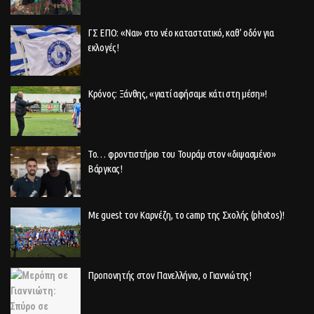
ΓΣ ΕΠΟ: «Ναι» στο νέο καταστατικό, καθ’ οδόν για
εκλογές!
Κρόνος: Ξάνθης, «γιατί αφήσαμε κάτι στη μέση»!
Το… φροντιστήριο του Τουράμ στον «διψασμένο»
Βάργκας!
Με guest τον Καρνέζη, το camp της Σχολής (photos)!
Προπονητής στον Πανελλήνιο, ο Γιαννιώτης!