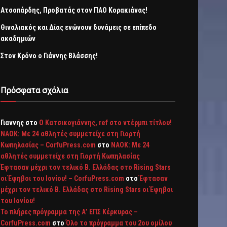
Ατσοπάρδης, Προβατάς στον ΠΑΟ Κορακιάνας!
Θιναλιακός και Δίας ενώνουν δυνάμεις σε επίπεδο
ακαδημιών
Στον Κρόνο ο Γιάννης Βλάσσης!
Πρόσφατα σχόλια
Γιαννης
στο
Ο Κατσικογιάννης, ref στο ντέρμπι τίτλου!
ΝΑΟΚ: Με 24 αθλητές συμμετείχε στη Γιορτή
Κωπηλασίας – CorfuPress.com
στο
ΝΑΟΚ: Με 24
αθλητές συμμετείχε στη Γιορτή Κωπηλασίας
Έφτασαν μέχρι τον τελικό Β. Ελλάδας στο Rising Stars
οι Έφηβοι του Ιονίου! – CorfuPress.com
στο
Έφτασαν
μέχρι τον τελικό Β. Ελλάδας στο Rising Stars οι Έφηβοι
του Ιονίου!
Το πλήρες πρόγραμμα της Α’ ΕΠΣ Κέρκυρας –
CorfuPress.com
στο
Όλο το πρόγραμμα του 2ου ομίλου