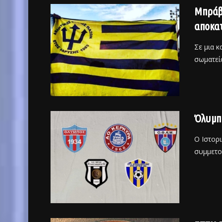
Μπράβο
αποκατ
Σε μια 
σωματεί
Όλυμπο
Ο Ιστορ
συμμετοχ