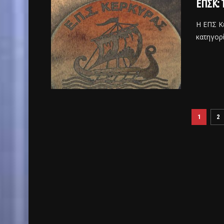
ΕΠΣΚ: 
Η ΕΠΣ Κ
κατηγορί
1
2