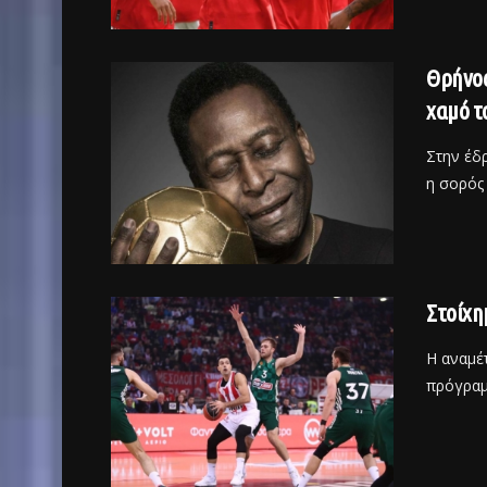
Θρήνος
χαμό τ
Στην έδρ
η σορός 
Στοίχη
Η αναμέ
πρόγραμμ