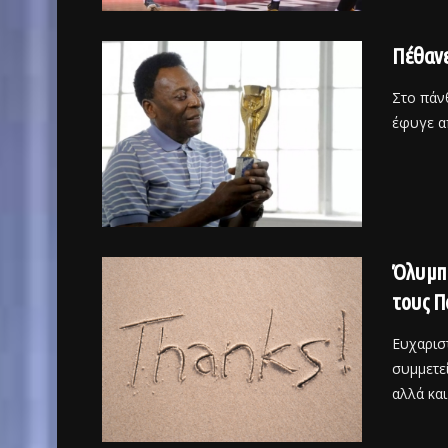
Πέθανε
Στο πάν
έφυγε απ
Όλυμπο
τους Π
Ευχαρισ
συμμετε
αλλά και 