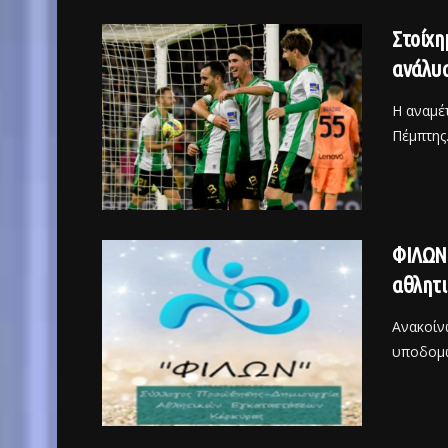
Στοίχη
ανάλυ
Η αναμέ
Πέμπτης.
ΦΙΛΩΝ:
αθλητι
Ανακοίν
υποδομώ