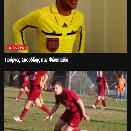
ΔΙΑΦΟΡΑ
Γιούργας-Σκορδίλης παν Φιλιππιάδα