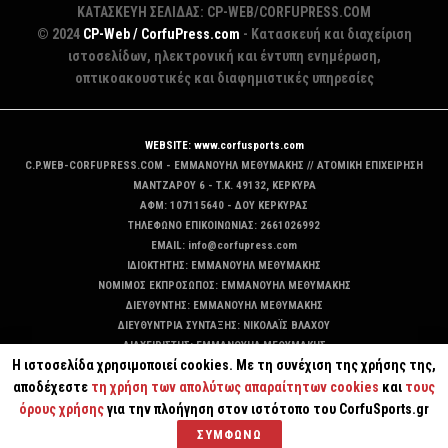
ΚΑΤΑΣΚΕΥΗ ΣΕΛΙΔΑΣ: CP-WEB/CORFUPRESS.COM
© 2024
CP-Web / CorfuPress.com
- Κατασκευή και διαχείριση
ιστοσελίδων, ηλεκτρονική και έντυπη ενημέρωση,
οπτικοακουστικές και διαφημιστικές υπηρεσίες
WEBSITE: www.corfusports.com
C.P.WEB-CORFUPRESS.COM - ΕΜΜΑΝΟΥΗΛ ΜΕΘΥΜΑΚΗΣ // ΑΤΟΜΙΚΗ ΕΠΙΧΕΙΡΗΣΗ
MANTZAΡΟΥ 6 - T.K. 49132, ΚΕΡΚΥΡΑ
ΑΦΜ: 107115640 - ΔΟΥ ΚΕΡΚΥΡΑΣ
ΤΗΛΕΦΩΝΟ ΕΠΙΚΟΙΝΩΝΙΑΣ: 2661026992
EMAIL: info@corfupress.com
ΙΔΙΟΚΤΗΤΗΣ: EMMANOYΗΛ ΜΕΘΥΜΑΚΗΣ
ΝΟΜΙΜΟΣ ΕΚΠΡΟΣΩΠΟΣ: EMMANOYΗΛ ΜΕΘΥΜΑΚΗΣ
ΔΙΕΥΘΥΝΤΗΣ: EMMANOYΗΛ ΜΕΘΥΜΑΚΗΣ
ΔΙΕΥΘΥΝΤΡΙΑ ΣΥΝΤΑΞΗΣ: ΝΙΚΟΛΑΪΣ ΒΛΑΧΟΥ
ΔΙΑΧΕΙΡΙΣΤΗΣ: EMMANOYΗΛ ΜΕΘΥΜΑΚΗΣ
Η ιστοσελίδα χρησιμοποιεί cookies. Με τη συνέχιση της χρήσης της,
ΔΙΚΑΙΟΥΧΟΣ DOMAIN: ΕΜΜΑΝΟΥΗΛ ΜΕΘΥΜΑΚΗΣ
αποδέχεστε
τη χρήση των απολύτως απαραίτητων cookies
και
τους
όρους χρήσης
για την πλοήγηση στον ιστότοπο του CorfuSports.gr
ΣΥΜΦΩΝΩ