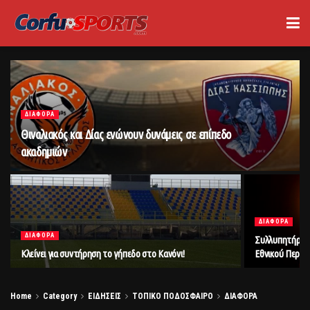
ΔΙΑΦΟΡΑ
Θιναλιακός και Δίας ενώνουν δυνάμεις σε επίπεδο
ακαδημιών
ΔΙΑΦΟΡΑ
ΔΙΑΦΟΡΑ
Συλλυπητήρια 
Κλείνει για συντήρηση το γήπεδο στο Κανόνι!
Εθνικού Περο
Home
Category
ΕΙΔΗΣΕΙΣ
ΤΟΠΙΚΟ ΠΟΔΟΣΦΑΙΡΟ
ΔΙΑΦΟΡΑ