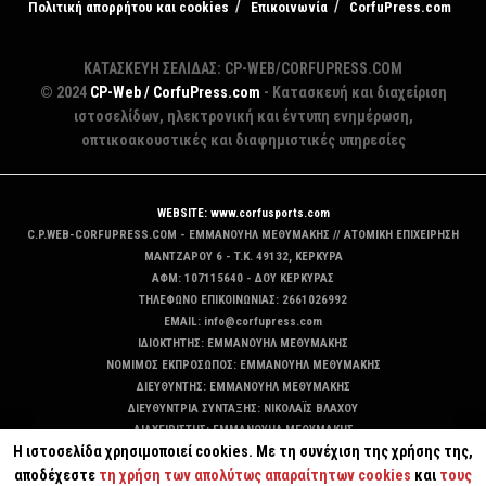
Πολιτική απορρήτου και cookies
Επικοινωνία
CorfuPress.com
ΚΑΤΑΣΚΕΥΗ ΣΕΛΙΔΑΣ: CP-WEB/CORFUPRESS.COM
© 2024
CP-Web / CorfuPress.com
- Κατασκευή και διαχείριση
ιστοσελίδων, ηλεκτρονική και έντυπη ενημέρωση,
οπτικοακουστικές και διαφημιστικές υπηρεσίες
WEBSITE: www.corfusports.com
C.P.WEB-CORFUPRESS.COM - ΕΜΜΑΝΟΥΗΛ ΜΕΘΥΜΑΚΗΣ // ΑΤΟΜΙΚΗ ΕΠΙΧΕΙΡΗΣΗ
MANTZAΡΟΥ 6 - T.K. 49132, ΚΕΡΚΥΡΑ
ΑΦΜ: 107115640 - ΔΟΥ ΚΕΡΚΥΡΑΣ
ΤΗΛΕΦΩΝΟ ΕΠΙΚΟΙΝΩΝΙΑΣ: 2661026992
EMAIL: info@corfupress.com
ΙΔΙΟΚΤΗΤΗΣ: EMMANOYΗΛ ΜΕΘΥΜΑΚΗΣ
ΝΟΜΙΜΟΣ ΕΚΠΡΟΣΩΠΟΣ: EMMANOYΗΛ ΜΕΘΥΜΑΚΗΣ
ΔΙΕΥΘΥΝΤΗΣ: EMMANOYΗΛ ΜΕΘΥΜΑΚΗΣ
ΔΙΕΥΘΥΝΤΡΙΑ ΣΥΝΤΑΞΗΣ: ΝΙΚΟΛΑΪΣ ΒΛΑΧΟΥ
ΔΙΑΧΕΙΡΙΣΤΗΣ: EMMANOYΗΛ ΜΕΘΥΜΑΚΗΣ
Η ιστοσελίδα χρησιμοποιεί cookies. Με τη συνέχιση της χρήσης της,
ΔΙΚΑΙΟΥΧΟΣ DOMAIN: ΕΜΜΑΝΟΥΗΛ ΜΕΘΥΜΑΚΗΣ
αποδέχεστε
τη χρήση των απολύτως απαραίτητων cookies
και
τους